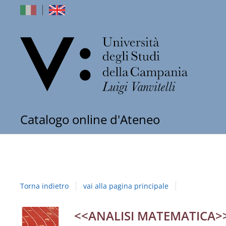
dell'Univers
Catalogo online d'Ateneo
degli
Studi
della
Torna indietro
vai alla pagina principale
Campania
"Luigi
Dettaglio
<<ANALISI MATEMATICA>>