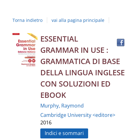
Studi
della
Torna indietro
vai alla pagina principale
Campania
"Luigi
Trov
Dettaglio
ESSENTIAL
il
Vanvitelli"
GRAMMAR IN USE :
docu
del
in
GRAMMATICA DI BASE
altre
documento
DELLA LINGUA INGLESE
risor
CON SOLUZIONI ED
EBOOK
Murphy, Raymond
Cambridge University <editore>
2016
Indici e sommari