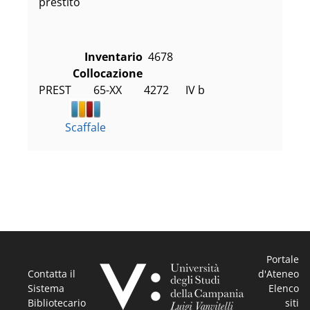
prestito
Inventario
4678
Collocazione
PREST        65-XX        4272      IV b
Scaffale
Portale
Contatta il
d'Ateneo
Sistema
Elenco
Bibliotecario
siti