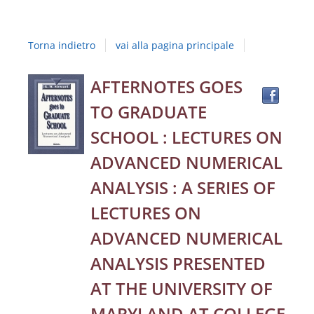
Studi
della
Torna indietro
vai alla pagina principale
Campania
"Luigi
Trov
Dettaglio
AFTERNOTES GOES
il
Vanvitelli"
TO GRADUATE
docu
del
in
SCHOOL : LECTURES ON
altre
documento
ADVANCED NUMERICAL
risor
ANALYSIS : A SERIES OF
LECTURES ON
ADVANCED NUMERICAL
ANALYSIS PRESENTED
AT THE UNIVERSITY OF
MARYLAND AT COLLEGE