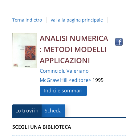
Studi
della
Torna indietro
vai alla pagina principale
Campania
"Luigi
Trov
Dettaglio
ANALISI NUMERICA
il
Vanvitelli"
: METODI MODELLI
docu
del
in
APPLICAZIONI
altre
documento
Comincioli, Valeriano
risor
McGraw Hill <editore>
1995
Indici e sommari
Lo trovi in
Scheda
SCEGLI UNA BIBLIOTECA