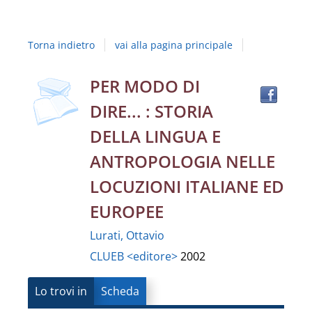
Studi
della
Torna indietro
vai alla pagina principale
Campania
"Luigi
Trov
Dettaglio
PER MODO DI
il
Vanvitelli"
DIRE... : STORIA
docu
del
in
DELLA LINGUA E
altre
documento
ANTROPOLOGIA NELLE
risor
LOCUZIONI ITALIANE ED
EUROPEE
Lurati, Ottavio
CLUEB <editore>
2002
Lo trovi in
Scheda