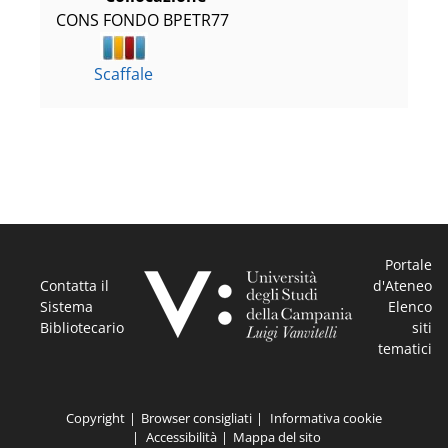
CONS FONDO BPETR77
Scaffale
Portale
Contatta il
d'Ateneo
Sistema
Elenco
Bibliotecario
siti
tematici
Copyright
Browser consigliati
Informativa cookie
Accessibilità
Mappa del sito