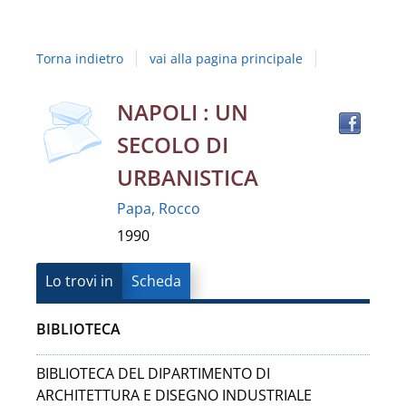
Studi
della
Torna indietro
vai alla pagina principale
Campania
"Luigi
copertina
Trov
Dettaglio
NAPOLI : UN
il
Vanvitelli"
SECOLO DI
docu
del
in
URBANISTICA
altre
documento
Papa, Rocco
risor
1990
Lo trovi in
Scheda
BIBLIOTECA
BIBLIOTECA DEL DIPARTIMENTO DI
ARCHITETTURA E DISEGNO INDUSTRIALE