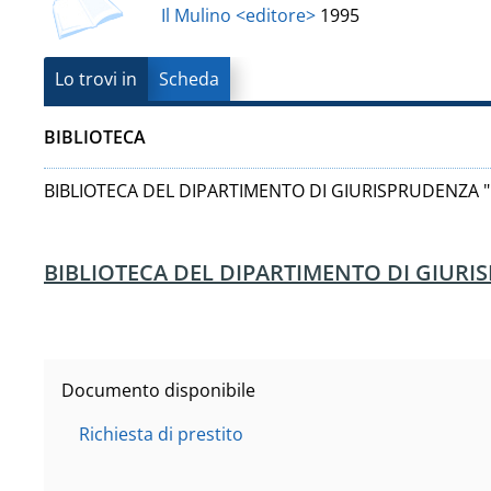
Vanvitelli"
Il Mulino <editore>
1995
del
documento
Lo trovi in
Scheda
BIBLIOTECA
BIBLIOTECA DEL DIPARTIMENTO DI GIURISPRUDENZA "
BIBLIOTECA DEL DIPARTIMENTO DI GIURI
Documento disponibile
Richiesta di prestito