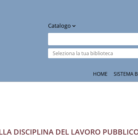
Catalogo
cambia
Cerca su "Catalogo"
Seleziona
la
tua
ità
biblioteca
HOME
SISTEMA B
LLA DISCIPLINA DEL LAVORO PUBBLIC