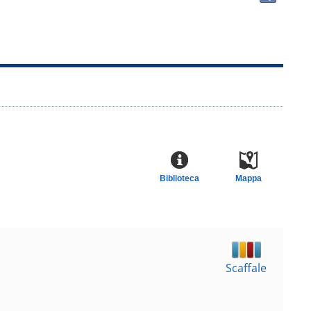
docu
in
altre
risor
Biblioteca
Mappa
Scaffale