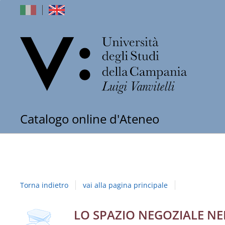
dell'Univers
Catalogo online d'Ateneo
degli
Studi
della
Torna indietro
vai alla pagina principale
Campania
"Luigi
Dettaglio
LO SPAZIO NEGOZIALE NE