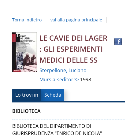
Studi
della
Torna indietro
vai alla pagina principale
Campania
"Luigi
Trov
Dettaglio
LE CAVIE DEI LAGER
il
Vanvitelli"
: GLI ESPERIMENTI
docu
del
in
MEDICI DELLE SS
altre
documento
Sterpellone, Luciano
risor
Mursia <editore>
1998
Lo trovi in
Scheda
BIBLIOTECA
BIBLIOTECA DEL DIPARTIMENTO DI
GIURISPRUDENZA "ENRICO DE NICOLA"