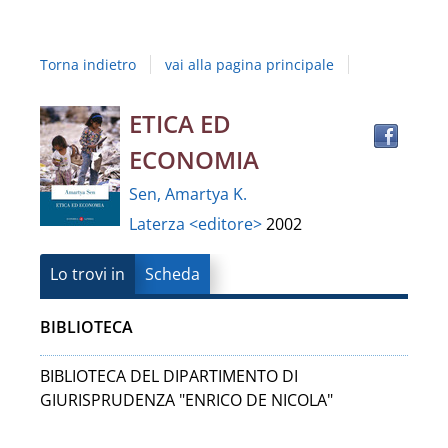
Studi
della
Torna indietro
vai alla pagina principale
Campania
"Luigi
Trov
Dettaglio
ETICA ED
il
Vanvitelli"
ECONOMIA
docu
del
in
Sen, Amartya K.
altre
documento
Laterza <editore>
2002
risor
Lo trovi in
Scheda
BIBLIOTECA
BIBLIOTECA DEL DIPARTIMENTO DI
GIURISPRUDENZA "ENRICO DE NICOLA"