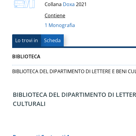
Vanvitelli"
Collana
Doxa
2021
del
Contiene
documento
1 Monografia
Lo trovi in
Scheda
BIBLIOTECA
BIBLIOTECA DEL DIPARTIMENTO DI LETTERE E BENI CU
BIBLIOTECA DEL DIPARTIMENTO DI LETTER
CULTURALI