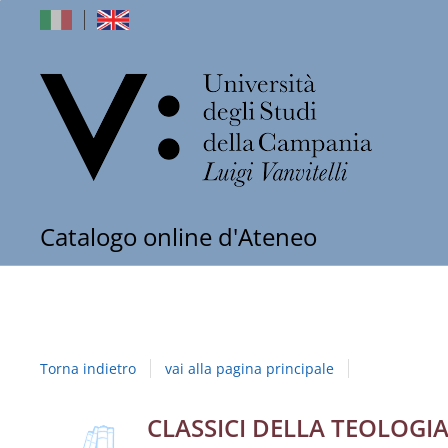
dell'Univers
Catalogo online d'Ateneo
degli
Studi
della
Torna indietro
vai alla pagina principale
Campania
"Luigi
copertina
Dettaglio
CLASSICI DELLA TEOLOGI