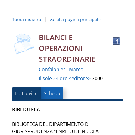
Studi
della
Torna indietro
vai alla pagina principale
Campania
"Luigi
copertina
Trov
Dettaglio
BILANCI E
il
Vanvitelli"
OPERAZIONI
docu
del
in
STRAORDINARIE
altre
documento
Confalonieri, Marco
risor
Il sole 24 ore <editore>
2000
Lo trovi in
Scheda
BIBLIOTECA
BIBLIOTECA DEL DIPARTIMENTO DI
GIURISPRUDENZA "ENRICO DE NICOLA"