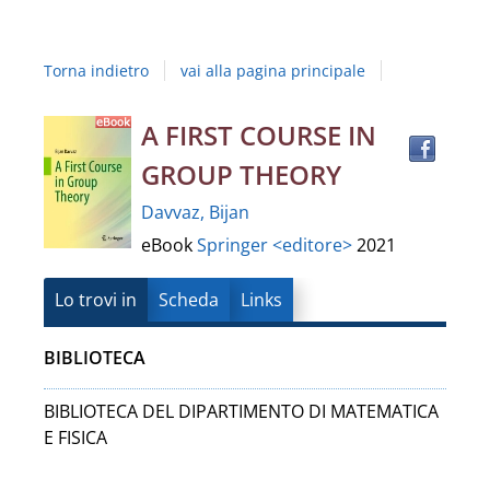
Studi
della
Torna indietro
vai alla pagina principale
Campania
"Luigi
Trov
Dettaglio
A FIRST COURSE IN
il
Vanvitelli"
GROUP THEORY
docu
del
in
Davvaz, Bijan
altre
documento
eBook
Springer <editore>
2021
risor
Lo trovi in
Scheda
Links
BIBLIOTECA
BIBLIOTECA DEL DIPARTIMENTO DI MATEMATICA
E FISICA