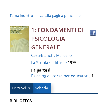
Studi
della
Torna indietro
vai alla pagina principale
Campania
"Luigi
Trov
Dettaglio
1: FONDAMENTI DI
il
Vanvitelli"
PSICOLOGIA
docu
del
in
GENERALE
altre
documento
Cesa-Bianchi, Marcello
risor
La Scuola <editore>
1975
Fa parte di
Psicologia : corso per educatori
, 1
Lo trovi in
Scheda
BIBLIOTECA