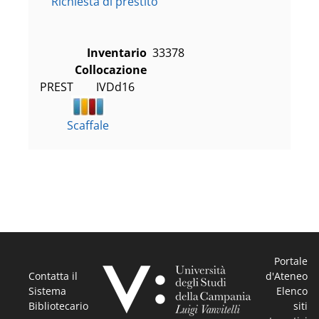
Richiesta di prestito
Inventario
33378
Collocazione
PREST        IVDd16
Scaffale
Portale
Contatta il
d'Ateneo
Sistema
Elenco
Bibliotecario
siti