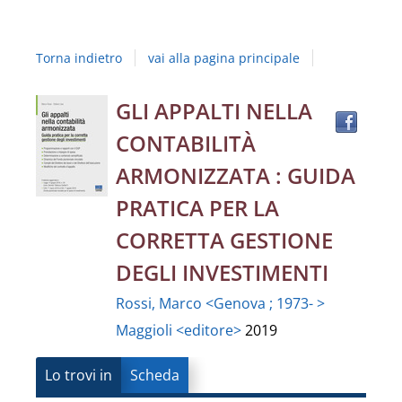
Studi
della
Torna indietro
vai alla pagina principale
Campania
"Luigi
Trov
Dettaglio
GLI APPALTI NELLA
il
Vanvitelli"
CONTABILITÀ
docu
del
in
ARMONIZZATA : GUIDA
altre
documento
PRATICA PER LA
risor
CORRETTA GESTIONE
DEGLI INVESTIMENTI
Rossi, Marco <Genova ; 1973- >
Maggioli <editore>
2019
Lo trovi in
Scheda