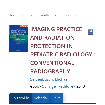
Studi
della
Torna indietro
vai alla pagina principale
Campania
"Luigi
Trov
Dettaglio
IMAGING PRACTICE
il
Vanvitelli"
AND RADIATION
docu
del
in
PROTECTION IN
altre
documento
PEDIATRIC RADIOLOGY :
risor
CONVENTIONAL
RADIOGRAPHY
Seidenbusch, Michael
eBook
Springer <editore>
2019
Lo trovi in
Scheda
Links