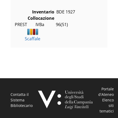
Inventario
BDE 1927
Collocazione
PREST        IVBa           96(51)
Scaffale
Portale
Contatta il
d'Ateneo
Sistema
Elenco
Bibliotecario
siti
tematici