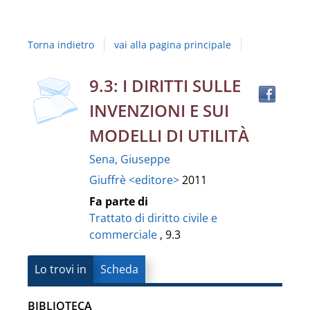
Studi
della
Torna indietro
vai alla pagina principale
Campania
"Luigi
copertina
Trov
Dettaglio
9.3: I DIRITTI SULLE
il
Vanvitelli"
INVENZIONI E SUI
docu
del
in
MODELLI DI UTILITÀ
altre
documento
Sena, Giuseppe
risor
Giuffrè <editore>
2011
Fa parte di
Trattato di diritto civile e
commerciale
, 9.3
Lo trovi in
Scheda
BIBLIOTECA