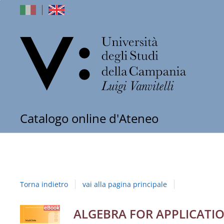
dell'Univers
Catalogo online d'Ateneo
degli
Studi
della
Torna indietro
vai alla pagina principale
Campania
"Luigi
Dettaglio
ALGEBRA FOR APPLICATIO