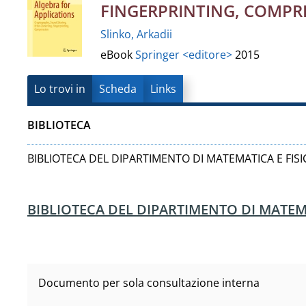
Vanvitelli"
FINGERPRINTING, COMPR
del
Slinko, Arkadii
documento
eBook
Springer <editore>
2015
Lo trovi in
Scheda
Links
BIBLIOTECA
BIBLIOTECA DEL DIPARTIMENTO DI MATEMATICA E FISI
BIBLIOTECA DEL DIPARTIMENTO DI MATEMA
Documento per sola consultazione interna