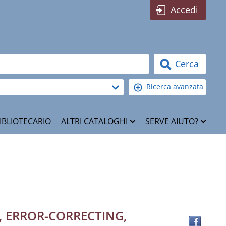
Accedi
Cerca
Ricerca avanzata
IBLIOTECARIO
ALTRI CATALOGHI
SERVE AIUTO?
Trov
, ERROR-CORRECTING,
il