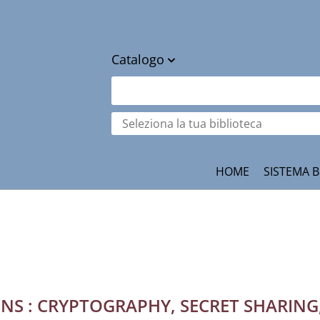
Catalogo
cambia
Cerca su "Catalogo"
Seleziona
la
tua
ità
biblioteca
HOME
SISTEMA B
NS : CRYPTOGRAPHY, SECRET SHARING