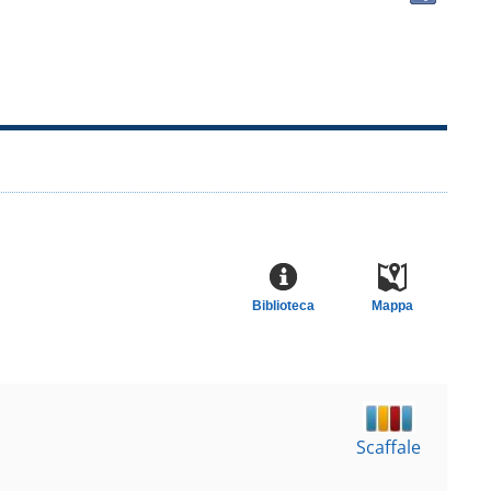
docu
in
altre
risor
Biblioteca
Mappa
Scaffale