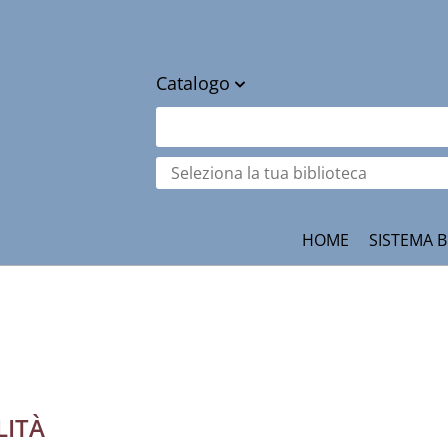
Catalogo
cambia
Cerca su "Catalogo"
Seleziona
la
tua
ità
biblioteca
HOME
SISTEMA B
LITÀ