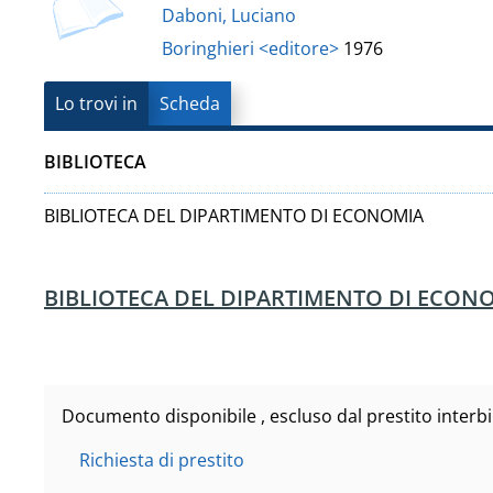
Vanvitelli"
Daboni, Luciano
del
Boringhieri <editore>
1976
documento
Lo trovi in
Scheda
BIBLIOTECA
BIBLIOTECA DEL DIPARTIMENTO DI ECONOMIA
BIBLIOTECA DEL DIPARTIMENTO DI ECON
Documento disponibile , escluso dal prestito interbi
Richiesta di prestito