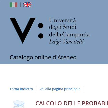
dell'Univers
Catalogo online d'Ateneo
degli
Studi
della
Torna indietro
vai alla pagina principale
Campania
"Luigi
copertina
Dettaglio
CALCOLO DELLE PROBABI