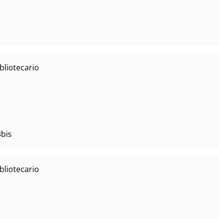
bliotecario
3bis
bliotecario