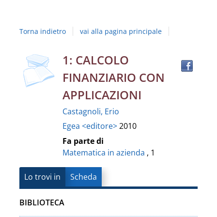
Studi
della
Torna indietro
vai alla pagina principale
Campania
"Luigi
copertina
Trov
Dettaglio
1: CALCOLO
il
Vanvitelli"
FINANZIARIO CON
docu
del
in
APPLICAZIONI
altre
documento
Castagnoli, Erio
risor
Egea <editore>
2010
Fa parte di
Matematica in azienda
, 1
Lo trovi in
Scheda
BIBLIOTECA