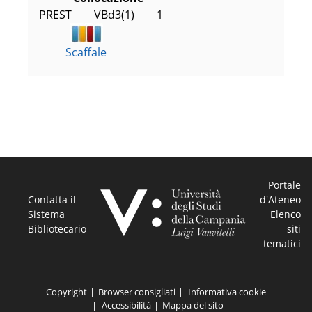
PREST        VBd3(1)        1
Scaffale
Portale
Contatta il
d'Ateneo
Sistema
Elenco
Bibliotecario
siti
tematici
Copyright
Browser consigliati
Informativa cookie
Accessibilità
Mappa del sito