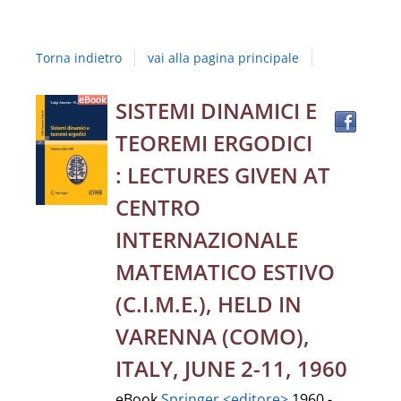
Studi
della
Torna indietro
vai alla pagina principale
Campania
"Luigi
Trov
Dettaglio
SISTEMI DINAMICI E
il
Vanvitelli"
TEOREMI ERGODICI
docu
del
in
: LECTURES GIVEN AT
altre
documento
CENTRO
risor
INTERNAZIONALE
MATEMATICO ESTIVO
(C.I.M.E.), HELD IN
VARENNA (COMO),
ITALY, JUNE 2-11, 1960
eBook
Springer <editore>
1960 -