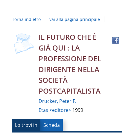
Studi
della
Torna indietro
vai alla pagina principale
Campania
"Luigi
Trov
Dettaglio
IL FUTURO CHE È
il
Vanvitelli"
GIÀ QUI : LA
docu
del
in
PROFESSIONE DEL
altre
documento
DIRIGENTE NELLA
risor
SOCIETÀ
POSTCAPITALISTA
Drucker, Peter F.
Etas <editore>
1999
Lo trovi in
Scheda