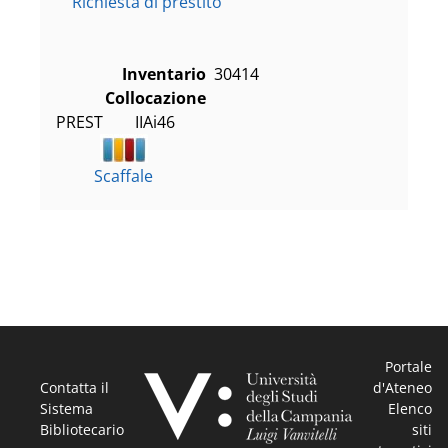
Richiesta di prestito
Inventario
30414
Collocazione
PREST        IIAi46
Scaffale
Portale
Contatta il
d'Ateneo
Sistema
Elenco
Bibliotecario
siti