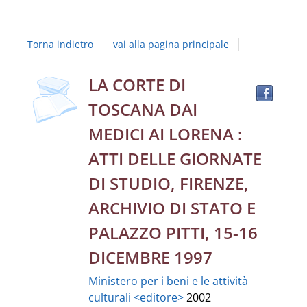
Studi
della
Torna indietro
vai alla pagina principale
Campania
"Luigi
copertina
Trov
Dettaglio
LA CORTE DI
il
Vanvitelli"
TOSCANA DAI
docu
del
in
MEDICI AI LORENA :
altre
documento
ATTI DELLE GIORNATE
risor
DI STUDIO, FIRENZE,
ARCHIVIO DI STATO E
PALAZZO PITTI, 15-16
DICEMBRE 1997
Ministero per i beni e le attività
culturali <editore>
2002