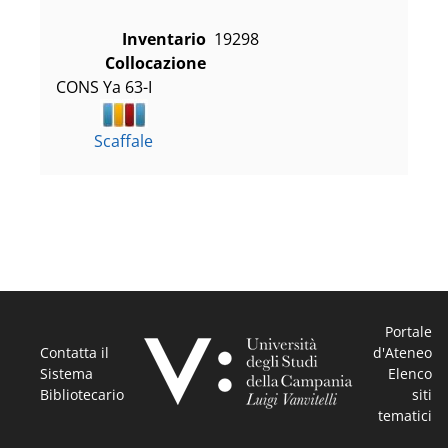
Inventario
19298
Collocazione
CONS Ya 63-I
Scaffale
Portale
Contatta il
d'Ateneo
Sistema
Elenco
Bibliotecario
siti
tematici