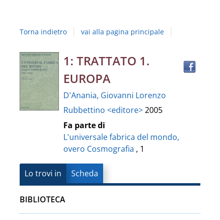
Studi
della
Torna indietro
vai alla pagina principale
Campania
"Luigi
Trov
Dettaglio
1: TRATTATO 1.
il
Vanvitelli"
EUROPA
docu
del
in
D'Anania, Giovanni Lorenzo
altre
documento
Rubbettino <editore>
2005
risor
Fa parte di
L'universale fabrica del mondo,
overo Cosmografia
, 1
Lo trovi in
Scheda
BIBLIOTECA