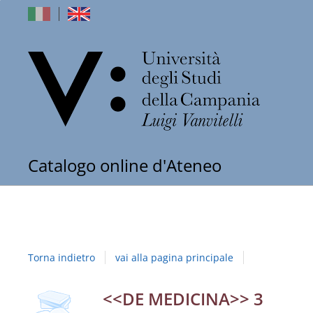
dell'Univers
Catalogo online d'Ateneo
degli
Studi
della
Torna indietro
vai alla pagina principale
Campania
"Luigi
Dettaglio
<<DE MEDICINA>> 3