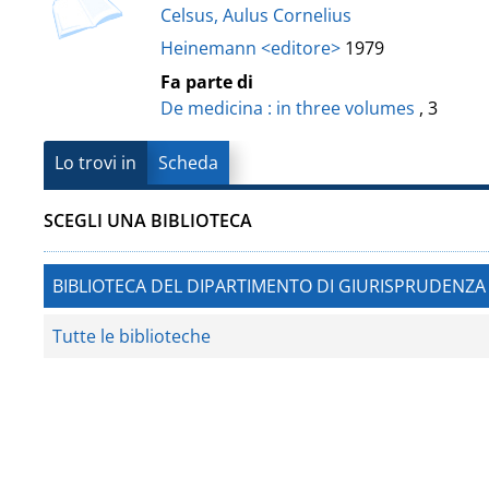
Vanvitelli"
Celsus, Aulus Cornelius
del
Heinemann <editore>
1979
documento
Fa parte di
De medicina : in three volumes
, 3
Lo trovi in
Scheda
SCEGLI UNA BIBLIOTECA
BIBLIOTECA DEL DIPARTIMENTO DI GIURISPRUDENZA 
Tutte le biblioteche