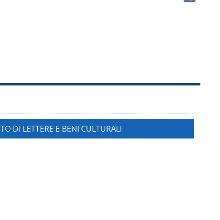
docu
in
altre
risor
TO DI LETTERE E BENI CULTURALI