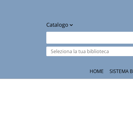
Catalogo
cambia
Cerca su "Catalogo"
Seleziona
la
tua
ità
biblioteca
HOME
SISTEMA B