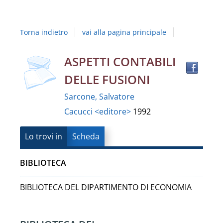
Studi
della
Torna indietro
vai alla pagina principale
Campania
"Luigi
copertina
Trov
Dettaglio
ASPETTI CONTABILI
il
Vanvitelli"
DELLE FUSIONI
docu
del
in
Sarcone, Salvatore
altre
documento
Cacucci <editore>
1992
risor
Lo trovi in
Scheda
BIBLIOTECA
BIBLIOTECA DEL DIPARTIMENTO DI ECONOMIA