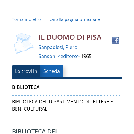
Studi
della
Torna indietro
vai alla pagina principale
Campania
"Luigi
copertina
Trov
Dettaglio
IL DUOMO DI PISA
il
Vanvitelli"
Sanpaolesi, Piero
docu
del
Sansoni <editore>
1965
in
altre
documento
risor
Lo trovi in
Scheda
BIBLIOTECA
BIBLIOTECA DEL DIPARTIMENTO DI LETTERE E
BENI CULTURALI
BIBLIOTECA DEL