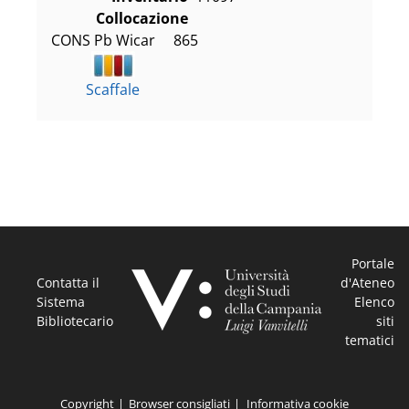
Collocazione
CONS Pb Wicar     865
Scaffale
Portale
Contatta il
d'Ateneo
Sistema
Elenco
Bibliotecario
siti
tematici
Copyright
Browser consigliati
Informativa cookie