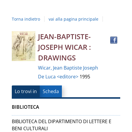
Studi
della
Torna indietro
vai alla pagina principale
Campania
"Luigi
Trov
Dettaglio
JEAN-BAPTISTE-
il
Vanvitelli"
JOSEPH WICAR :
docu
del
in
DRAWINGS
altre
documento
Wicar, Jean Baptiste Joseph
risor
De Luca <editore>
1995
Lo trovi in
Scheda
BIBLIOTECA
BIBLIOTECA DEL DIPARTIMENTO DI LETTERE E
BENI CULTURALI