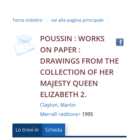
Studi
della
Torna indietro
vai alla pagina principale
Campania
"Luigi
Trov
Dettaglio
POUSSIN : WORKS
il
Vanvitelli"
ON PAPER :
docu
del
in
DRAWINGS FROM THE
altre
documento
COLLECTION OF HER
risor
MAJESTY QUEEN
ELIZABETH 2.
Clayton, Martin
Merrell <editore>
1995
Lo trovi in
Scheda