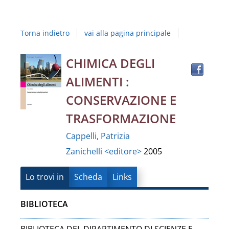
Studi
della
Torna indietro
vai alla pagina principale
Campania
"Luigi
Trov
Dettaglio
CHIMICA DEGLI
il
Vanvitelli"
ALIMENTI :
docu
del
in
CONSERVAZIONE E
altre
documento
TRASFORMAZIONE
risor
Cappelli, Patrizia
Zanichelli <editore>
2005
Lo trovi in
Scheda
Links
BIBLIOTECA