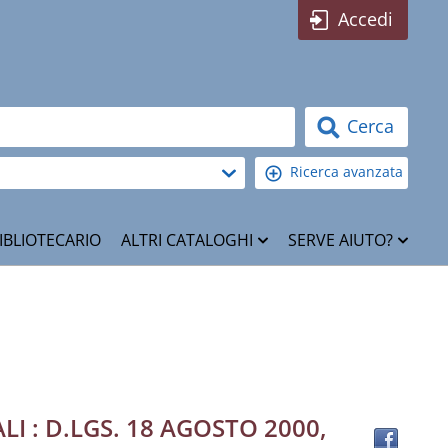
Accedi
Cerca
Ricerca avanzata
IBLIOTECARIO
ALTRI CATALOGHI
SERVE AIUTO?
Trov
 : D.LGS. 18 AGOSTO 2000,
il