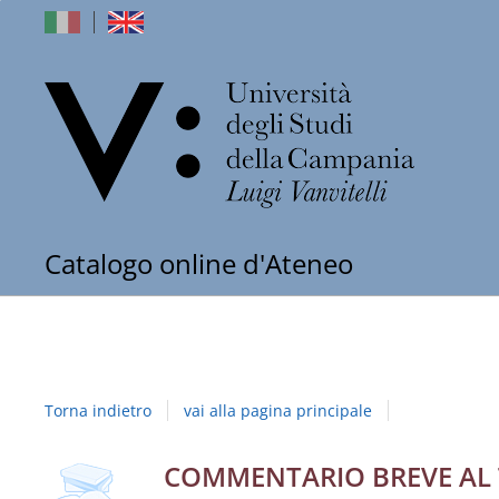
dell'Univers
Catalogo online d'Ateneo
degli
Studi
della
Torna indietro
vai alla pagina principale
Campania
"Luigi
Dettaglio
COMMENTARIO BREVE AL T