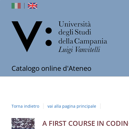
dell'Univers
Catalogo online d'Ateneo
degli
Studi
della
Torna indietro
vai alla pagina principale
Campania
"Luigi
Dettaglio
A FIRST COURSE IN CODI