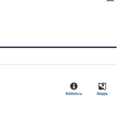
docu
in
altre
risor
Biblioteca
Mappa