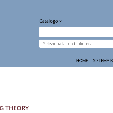
Catalogo
cambia
Cerca su "Catalogo"
Seleziona
la
tua
ità
biblioteca
HOME
SISTEMA B
NG THEORY