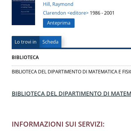
Vanvitelli"
Hill, Raymond
del
Clarendon <editore>
1986 - 2001
documento
Anteprima
Lo trovi in
Scheda
BIBLIOTECA
BIBLIOTECA DEL DIPARTIMENTO DI MATEMATICA E FISI
BIBLIOTECA DEL DIPARTIMENTO DI MATEMA
INFORMAZIONI SUI SERVIZI: