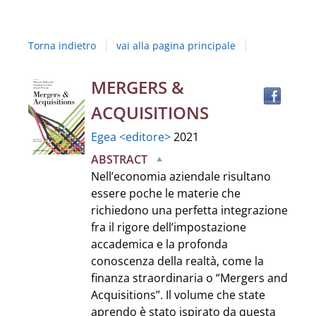
Studi
della
Torna indietro
vai alla pagina principale
Campania
"Luigi
Trov
Dettaglio
MERGERS &
il
Vanvitelli"
ACQUISITIONS
docu
del
in
Egea <editore>
2021
altre
documento
ABSTRACT
risor
Nell’economia aziendale risultano
essere poche le materie che
richiedono una perfetta integrazione
fra il rigore dell’impostazione
accademica e la profonda
conoscenza della realtà, come la
finanza straordinaria o “Mergers and
Acquisitions”. Il volume che state
aprendo è stato ispirato da questa