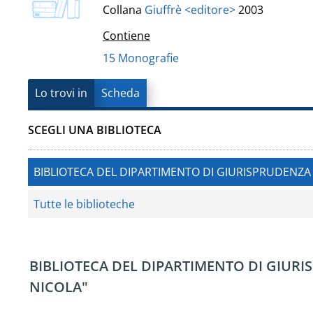
Vanvitelli"
Collana
Giuffrè <editore>
2003
del
Contiene
documento
15 Monografie
Lo trovi in
Scheda
SCEGLI UNA BIBLIOTECA
BIBLIOTECA DEL DIPARTIMENTO DI GIURISPRUDENZA 
Tutte le biblioteche
BIBLIOTECA DEL DIPARTIMENTO DI GIUR
NICOLA"