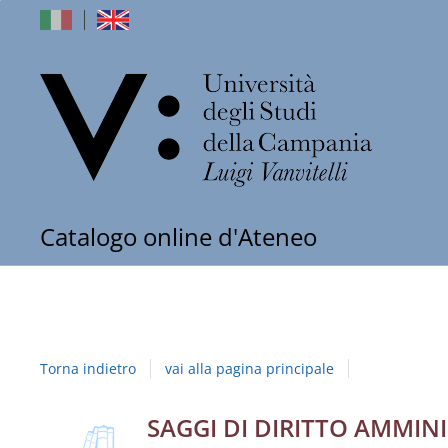
dell'Univers
Catalogo online d'Ateneo
degli
Studi
della
Torna indietro
vai alla pagina principale
Campania
"Luigi
copertina
Dettaglio
SAGGI DI DIRITTO AMMIN