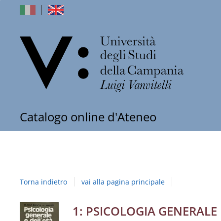
dell'Univers
Catalogo online d'Ateneo
degli
Studi
della
Torna indietro
vai alla pagina principale
Campania
"Luigi
Dettaglio
1: PSICOLOGIA GENERALE 