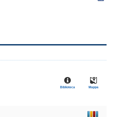
docu
in
altre
risor
Biblioteca
Mappa