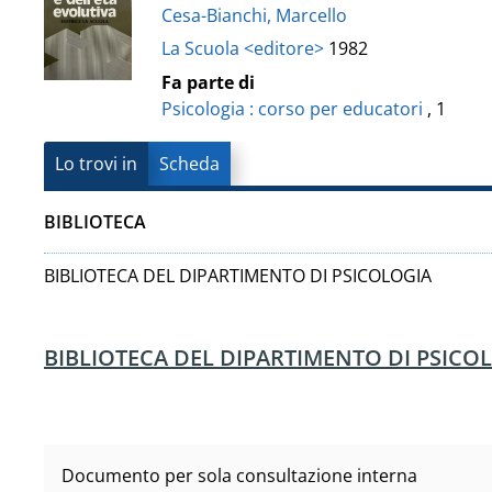
Vanvitelli"
Cesa-Bianchi, Marcello
del
La Scuola <editore>
1982
documento
Fa parte di
Psicologia : corso per educatori
, 1
Lo trovi in
Scheda
BIBLIOTECA
BIBLIOTECA DEL DIPARTIMENTO DI PSICOLOGIA
BIBLIOTECA DEL DIPARTIMENTO DI PSICO
Documento per sola consultazione interna