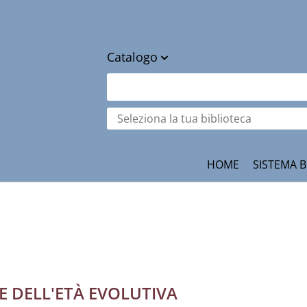
Catalogo
cambia
Cerca su "Catalogo"
Seleziona
la
tua
ità
biblioteca
HOME
SISTEMA B
E DELL'ETÀ EVOLUTIVA