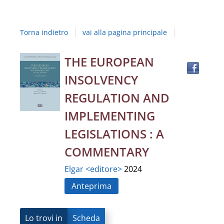
Studi
della
Torna indietro
vai alla pagina principale
Campania
"Luigi
Trov
Dettaglio
THE EUROPEAN
il
Vanvitelli"
INSOLVENCY
docu
del
in
REGULATION AND
altre
documento
IMPLEMENTING
risor
LEGISLATIONS : A
COMMENTARY
Elgar <editore>
2024
Anteprima
Lo trovi in
Scheda