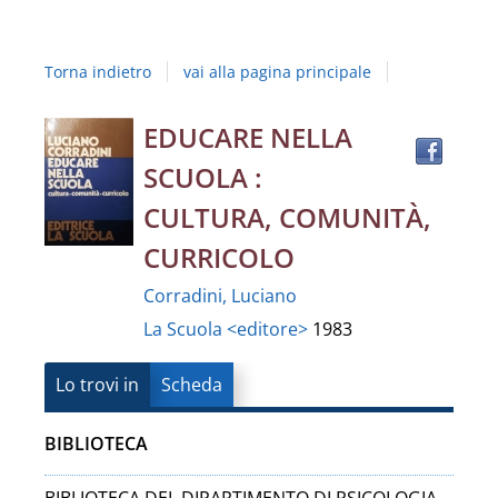
Studi
della
Torna indietro
vai alla pagina principale
Campania
"Luigi
Trov
Dettaglio
EDUCARE NELLA
il
Vanvitelli"
SCUOLA :
docu
del
in
CULTURA, COMUNITÀ,
altre
documento
CURRICOLO
risor
Corradini, Luciano
La Scuola <editore>
1983
Lo trovi in
Scheda
BIBLIOTECA