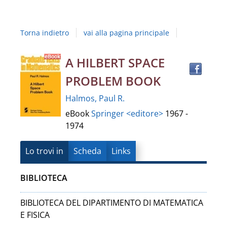
Studi
della
Torna indietro
vai alla pagina principale
Campania
"Luigi
Trov
Dettaglio
A HILBERT SPACE
il
Vanvitelli"
PROBLEM BOOK
docu
del
in
Halmos, Paul R.
altre
documento
eBook
Springer <editore>
1967 -
risor
1974
Lo trovi in
Scheda
Links
BIBLIOTECA
BIBLIOTECA DEL DIPARTIMENTO DI MATEMATICA
E FISICA