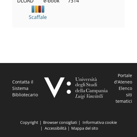
DLOAD        e-book       7314
Scaffale
Portale
Contatta il
d'Ateneo
Sistema
Elenco
Bibliotecario
siti
tematici
Copyright
Browser consigliati
Informativa cookie
Accessibilità
Mappa del sito