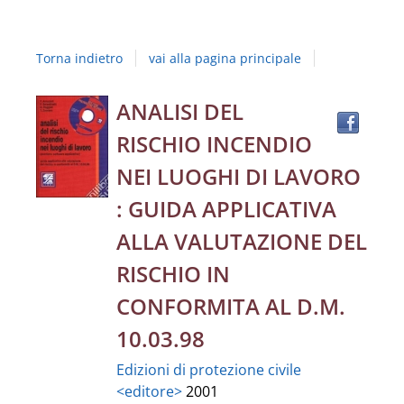
Studi
della
Torna indietro
vai alla pagina principale
Campania
"Luigi
Trov
Dettaglio
ANALISI DEL
il
Vanvitelli"
RISCHIO INCENDIO
docu
del
in
NEI LUOGHI DI LAVORO
altre
documento
: GUIDA APPLICATIVA
risor
ALLA VALUTAZIONE DEL
RISCHIO IN
CONFORMITA AL D.M.
10.03.98
Edizioni di protezione civile
<editore>
2001