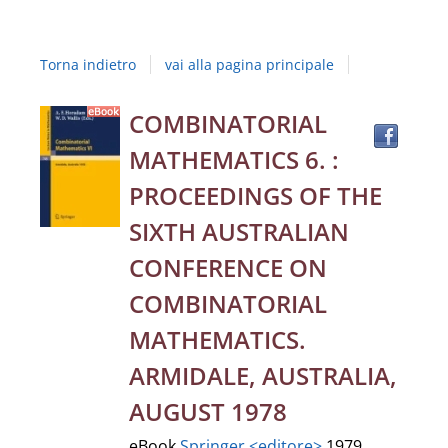
Studi
della
Torna indietro
vai alla pagina principale
Campania
"Luigi
Trov
Dettaglio
COMBINATORIAL
il
Vanvitelli"
MATHEMATICS 6. :
docu
del
in
PROCEEDINGS OF THE
altre
documento
SIXTH AUSTRALIAN
risor
CONFERENCE ON
COMBINATORIAL
MATHEMATICS.
ARMIDALE, AUSTRALIA,
AUGUST 1978
eBook
Springer <editore>
1979