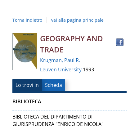
Studi
della
Torna indietro
vai alla pagina principale
Campania
"Luigi
Trov
Dettaglio
GEOGRAPHY AND
il
Vanvitelli"
TRADE
docu
del
in
Krugman, Paul R.
altre
documento
Leuven University
1993
risor
Lo trovi in
Scheda
BIBLIOTECA
BIBLIOTECA DEL DIPARTIMENTO DI
GIURISPRUDENZA "ENRICO DE NICOLA"