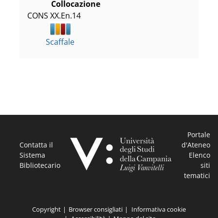
Collocazione
CONS XX.En.14
Scaffale
Portale
Contatta il
d'Ateneo
Sistema
Elenco
Bibliotecario
siti
tematici
Copyright
Browser consigliati
Informativa cookie