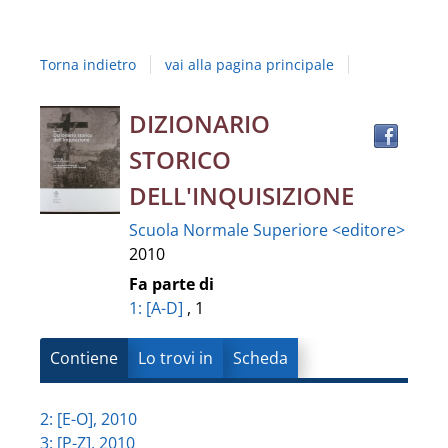
Studi
della
Torna indietro
vai alla pagina principale
Campania
"Luigi
Trov
Dettaglio
DIZIONARIO
il
Vanvitelli"
STORICO
docu
del
in
DELL'INQUISIZIONE
altre
documento
Scuola Normale Superiore <editore>
risor
2010
Fa parte di
1: [A-D]
, 1
Contiene
Lo trovi in
Scheda
2: [E-O], 2010
3: [P-Z], 2010