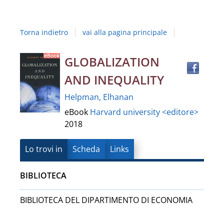
Studi
della
Torna indietro
vai alla pagina principale
Campania
"Luigi
Trov
Dettaglio
GLOBALIZATION
il
Vanvitelli"
AND INEQUALITY
docu
del
in
Helpman, Elhanan
altre
documento
eBook
Harvard university <editore>
risor
2018
Lo trovi in
Scheda
Links
BIBLIOTECA
BIBLIOTECA DEL DIPARTIMENTO DI ECONOMIA