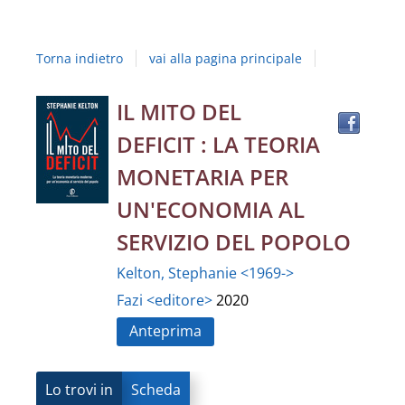
Studi
della
Torna indietro
vai alla pagina principale
Campania
"Luigi
Trov
Dettaglio
IL MITO DEL
il
Vanvitelli"
DEFICIT : LA TEORIA
docu
del
in
MONETARIA PER
altre
documento
UN'ECONOMIA AL
risor
SERVIZIO DEL POPOLO
Kelton, Stephanie <1969->
Fazi <editore>
2020
Anteprima
Lo trovi in
Scheda