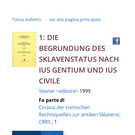
Studi
della
Torna indietro
vai alla pagina principale
Campania
"Luigi
Trov
Dettaglio
1: DIE
il
Vanvitelli"
BEGRUNDUNG DES
docu
del
in
SKLAVENSTATUS NACH
altre
documento
IUS GENTIUM UND IUS
risor
CIVILE
Steiner <editore>
1999
Fa parte di
Corpus der romischen
Rechtsquellen zur antiken Sklaverei,
CRRS
, 1