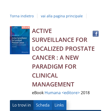
Studi
della
Torna indietro
vai alla pagina principale
Campania
"Luigi
Trov
Dettaglio
ACTIVE
il
Vanvitelli"
SURVEILLANCE FOR
docu
del
in
LOCALIZED PROSTATE
altre
documento
CANCER : A NEW
risor
PARADIGM FOR
CLINICAL
MANAGEMENT
eBook
Humana <editore>
2018
Lo trovi in
Scheda
Links