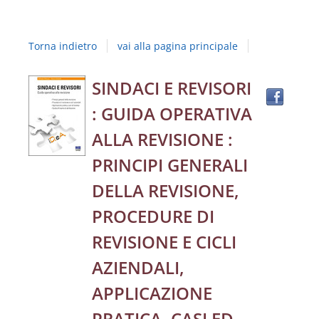
Studi
della
Torna indietro
vai alla pagina principale
Campania
"Luigi
Trov
Dettaglio
SINDACI E REVISORI
il
Vanvitelli"
: GUIDA OPERATIVA
docu
del
in
ALLA REVISIONE :
altre
documento
PRINCIPI GENERALI
risor
DELLA REVISIONE,
PROCEDURE DI
REVISIONE E CICLI
AZIENDALI,
APPLICAZIONE
PRATICA, CASI ED