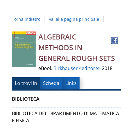
Studi
della
Torna indietro
vai alla pagina principale
Campania
"Luigi
Trov
Dettaglio
ALGEBRAIC
il
Vanvitelli"
METHODS IN
docu
del
in
GENERAL ROUGH SETS
altre
documento
eBook
Birkhäuser <editore>
2018
risor
Lo trovi in
Scheda
Links
BIBLIOTECA
BIBLIOTECA DEL DIPARTIMENTO DI MATEMATICA
E FISICA