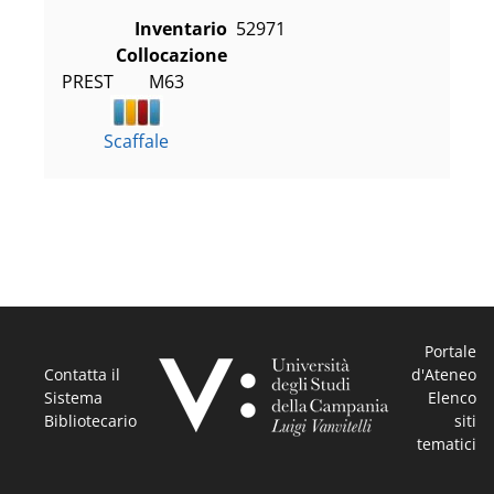
Inventario
52971
Collocazione
PREST        M63
Scaffale
Portale
Contatta il
d'Ateneo
Sistema
Elenco
Bibliotecario
siti
tematici