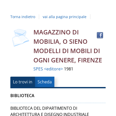
Studi
della
Torna indietro
vai alla pagina principale
Campania
"Luigi
copertina
Trov
Dettaglio
MAGAZZINO DI
il
Vanvitelli"
MOBILIA, O SIENO
docu
del
in
MODELLI DI MOBILI DI
altre
documento
OGNI GENERE, FIRENZE
risor
SPES <editore>
1981
Lo trovi in
Scheda
BIBLIOTECA
BIBLIOTECA DEL DIPARTIMENTO DI
ARCHITETTURA E DISEGNO INDUSTRIALE