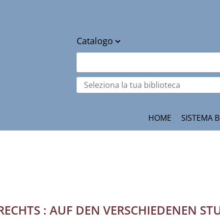
Catalogo
cambia
Cerca su "Catalogo"
Seleziona
la
tua
ità
biblioteca
HOME
SISTEMA B
RECHTS : AUF DEN VERSCHIEDENEN S