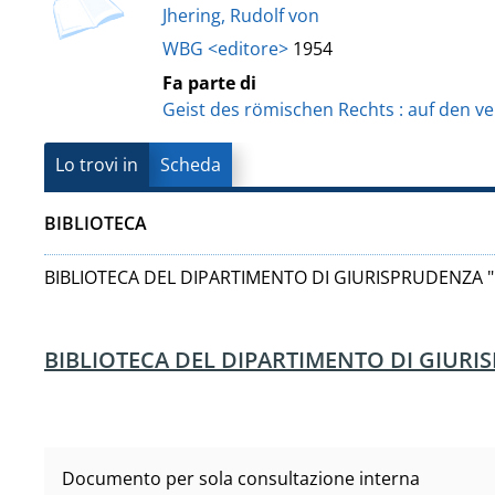
Vanvitelli"
Jhering, Rudolf von
del
WBG <editore>
1954
documento
Fa parte di
Geist des römischen Rechts : auf den v
Lo trovi in
Scheda
BIBLIOTECA
BIBLIOTECA DEL DIPARTIMENTO DI GIURISPRUDENZA "
BIBLIOTECA DEL DIPARTIMENTO DI GIURI
Documento per sola consultazione interna