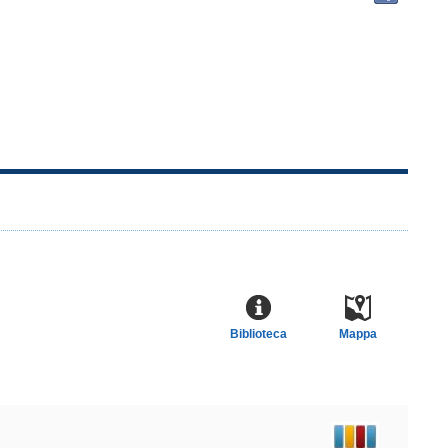
docu
in
altre
risor
Biblioteca
Mappa