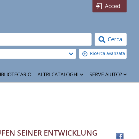
Accedi
Cerca
Ricerca avanzata
IBLIOTECARIO
ALTRI CATALOGHI
SERVE AIUTO?
Trov
TUFEN SEINER ENTWICKLUNG
il