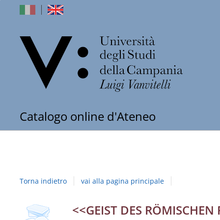
dell'Univers
Catalogo online d'Ateneo
degli
Studi
della
Torna indietro
vai alla pagina principale
Campania
"Luigi
copertina
Dettaglio
<<GEIST DES RÖMISCHEN 