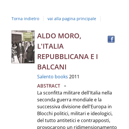
Studi
della
Torna indietro
vai alla pagina principale
Campania
"Luigi
Trov
Dettaglio
ALDO MORO,
il
Vanvitelli"
L'ITALIA
docu
del
in
REPUBBLICANA E I
altre
documento
BALCANI
risor
Salento books
2011
ABSTRACT
La sconfitta militare dell'Italia nella
seconda guerra mondiale e la
successiva divisione dell'Europa in
Blocchi politici, militari e ideologici,
del tutto antitetici e contrapposti,
provocarono un ridimensionamento